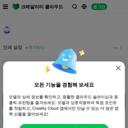

크레알리티 클라우드
로그인



인쇄 설정
추가하다
--


인쇄 설정 추가


더 많은 포인트 획득
모든 기능을 경험해 보세요
모델의 상세 정보를 확인하고, 원활한 클라우드 슬라이싱과 원
Creality Cloud 에서 열기
클릭 프린팅을 즐겨보세요. 모델과 상호작용하여 독점 포인트
를 적립하고, Creality Cloud 앱에서만 만날 수 있는 더 많은 깜
짝 선물을 열어보세요!
Boost


