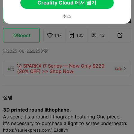
Creality Cloud 에서 열기
클라우드 슬라이스
Creality Cloud 에서 열기

취소
Boost
147
135
13



2025-08-22
250
1



🚀 SPARKX i7 Series — Now Only $229
sale

(26% OFF) >> Shop Now
설명
3D printed round lithophane.
As seen, it's a round lithograph featuring One piece.
It's necessary to purchase a light to screw underneath:
https://a.aliexpress.com/_EJdlfvY