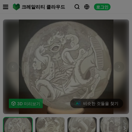

크레알리티 클라우드
로그인



비슷한 것들을 찾기

3D 미리보기
