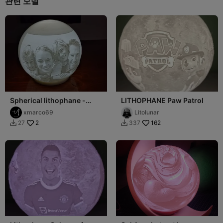
관련 모델
Spherical lithophane -
LITHOPHANE Paw Patrol
Litofania sferica
xmarco69
Litolunar
2
162
27
337

