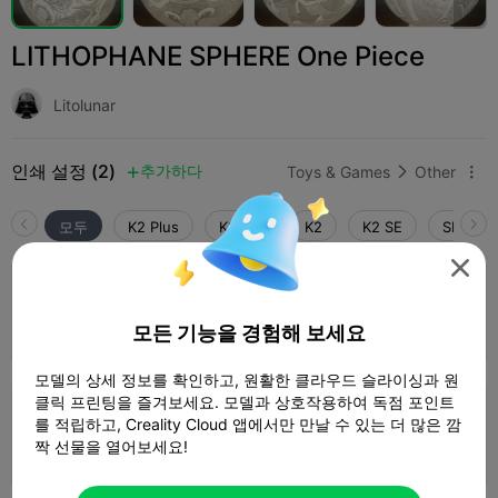
LITHOPHANE SPHERE One Piece
Litolunar
인쇄 설정 (2)
추가하다
Toys & Games
Other



모두
K2 Plus
K2 Pro
K2
K2 SE
SPARKX 

5.0

0.16mm layer, 2 walls, 100% infill
2 플레이트
작가
08h 28m


모든 기능을 경험해 보세요
103.08g

모델의 상세 정보를 확인하고, 원활한 클라우드 슬라이싱과 원
클릭 프린팅을 즐겨보세요. 모델과 상호작용하여 독점 포인트
0.2mm layer, 2 walls, 15% infill
를 적립하고, Creality Cloud 앱에서만 만날 수 있는 더 많은 깜
짝 선물을 열어보세요!
1 플레이트
08h 35m
98.95g


