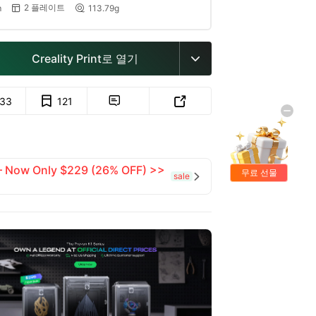
2 플레이트
m
113.79g


Creality Print로 열기

133
121


 — Now Only $229 (26% OFF) >>
무료 선물
sale
