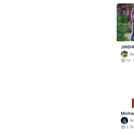
JINSHI
Apothe
S
STL 3

14
Micha
Dunki
Ar

5.7K