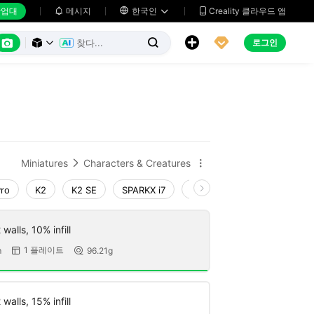
업대
메시지

한국인
Creality 클라우드 앱






로그인



Miniatures
Characters & Creatures


Pro
K2
K2 SE
SPARKX i7
Creality Hi
Ender-3 V4
walls, 10% infill
1 플레이트
m
96.21g


walls, 15% infill