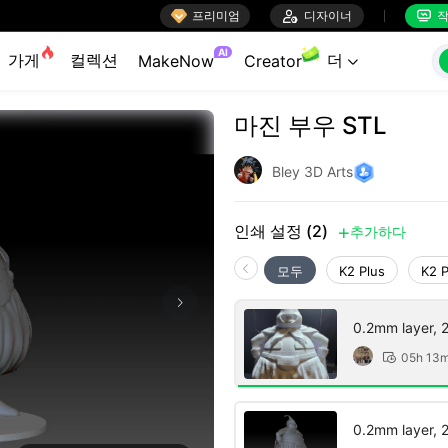

프리미엄

디자이너
작


AI
가게
컬렉션
더
MakeNow
Creator

마진 부우 STL
Bley 3D Arts
인쇄 설정 (2)
추가하다

모두
K2 Plus
K2 
0.2mm layer, 2 
05h 13

0.2mm layer, 2 