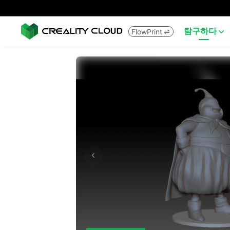
탐구하다
FlowPrint

