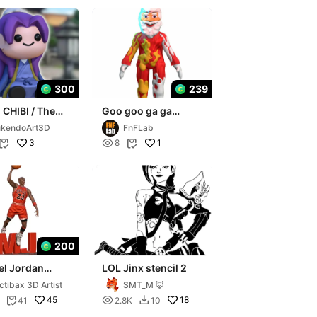
300
239
 CHIBI / The
Goo goo ga ga
cary Diaries /
meme STL 3D Model
ukendoArt3D
FnFLab
MF
Multicolor
3

1
8


200
el Jordan
LOL Jinx stencil 2
ng STL
ctibax 3D Artist
SMT_M 🦊
45

18
41
2.8K
10

