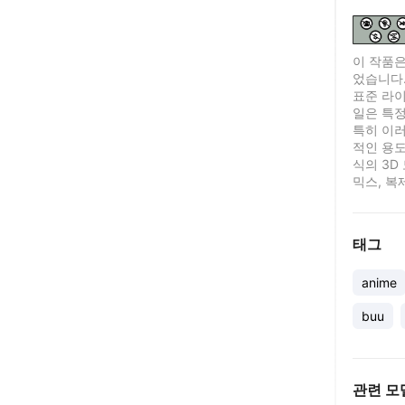
이 작품은
었습니다
표준 라이센
일은 특정
특히 이러
적인 용도
식의 3D
믹스, 복
태그
anime
buu
관련 모