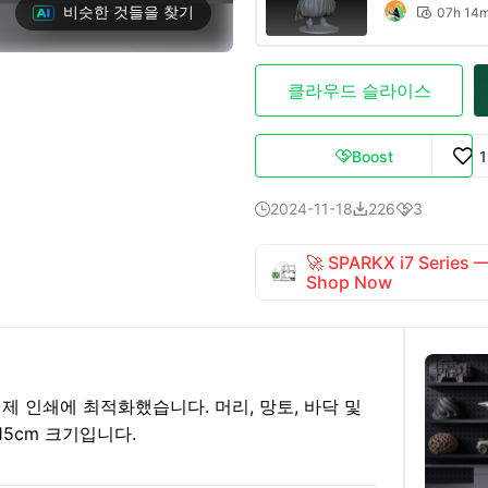
비슷한 것들을 찾기
07h 14

클라우드 슬라이스
Boost

2024-11-18
226
3



🚀 SPARKX i7 Series
Shop Now
제 인쇄에 최적화했습니다. 머리, 망토, 바닥 및
5cm 크기입니다.