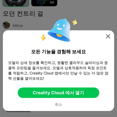
G
I
F
모던 컨트리 걸
Milinje

인쇄 설정 (3)
추가하다
Household
Home Decorations & Ornaments



모든 기능을 경험해 보세요
모두
K2 Plus
K2 Pro
K2
K2 SE
SPARKX 
모델의 상세 정보를 확인하고, 원활한 클라우드 슬라이싱과 원
3.5

클릭 프린팅을 즐겨보세요. 모델과 상호작용하여 독점 포인트
0.2mm layer, 3 walls, 15% infill
를 적립하고, Creality Cloud 앱에서만 만날 수 있는 더 많은 깜
1 플레이트
01h 35m
52.97g
짝 선물을 열어보세요!



Creality Cloud 에서 열기
0.2mm layer, 2 walls, 10% infill
취소
1 플레이트
01h 34m
50.33g


