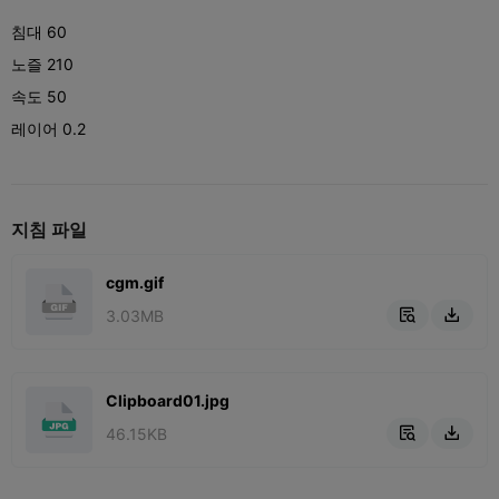
침대 60
노즐 210
속도 50
레이어 0.2
지침 파일
cgm.gif
3.03MB


Clipboard01.jpg
46.15KB

