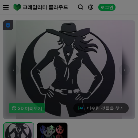

크레알리티 클라우드
로그인




비슷한 것들을 찾기

3D 미리보기