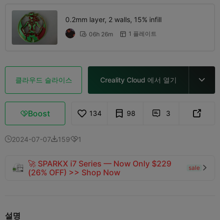
0.2mm layer, 2 walls, 15% infill
1 플레이트
06h 26m


클라우드 슬라이스
Creality Cloud 에서 열기

Boost
134
98
3



2024-07-07
159
1



🚀 SPARKX i7 Series — Now Only $229
sale

(26% OFF) >> Shop Now
설명