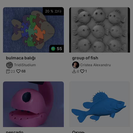
20 % 끄다
55
bulmaca balığı
group of fish
TridiStudium
Cristea Alexandru
68
1
23
6


pescado
Окунь