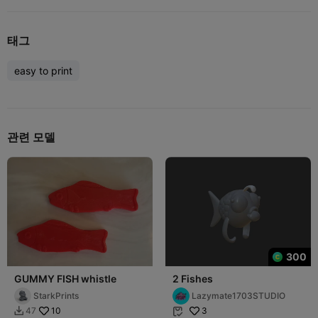
태그
easy to print
관련 모델
300
GUMMY FISH whistle
2 Fishes
StarkPrints
Lazymate1703STUDIO
10
3
47

