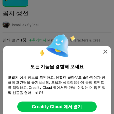
곰치 생선
ismail akif yücel
인쇄 설정 (5)
추가하다
Miniatures
Characters & Creatures




모두
K2 Plus
K2 Pro
K2
K2 SE
SPARKX 
4.3

모든 기능을 경험해 보세요
0.2mm layer, 2 walls, 15% infill
1 플레이트
58m 53s
15.53g



모델의 상세 정보를 확인하고, 원활한 클라우드 슬라이싱과 원
클릭 프린팅을 즐겨보세요. 모델과 상호작용하여 독점 포인트
를 적립하고, Creality Cloud 앱에서만 만날 수 있는 더 많은 깜
짝 선물을 열어보세요!
0.2mm layer, 3 walls, 15% infill
4 플레이트
06h 35m
113.33g



Creality Cloud 에서 열기