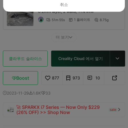
취소
0.2mm layer, 2 walls, 11% infill
1 플레이트
51m 55s
8.75g



더 보기

클라우드 슬라이스
Creality Cloud 에서 열기

Boost
877
973
10



2023-11-29
1.6K
33



🚀 SPARKX i7 Series — Now Only $229
sale

(26% OFF) >> Shop Now