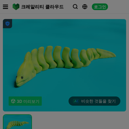

크레알리티 클라우드
로그인




비슷한 것들을 찾기

3D 미리보기