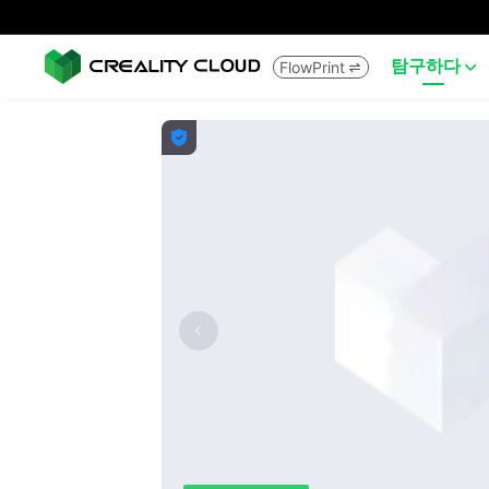
탐구하다
FlowPrint


