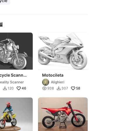
ycle
델
cycle Scanned
Motocileta
er
eality Scanner
Alighieri
46

58
120
938
307

