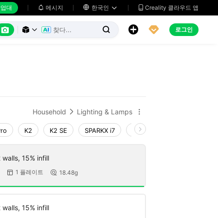
업대
메시지

한국인
Creality 클라우드 앱






로그인



Household
Lighting & Lamps


Pro
K2
K2 SE
SPARKX i7
Creality Hi
Ender-3 V4
walls, 15% infill
1 플레이트
18.48g


walls, 15% infill