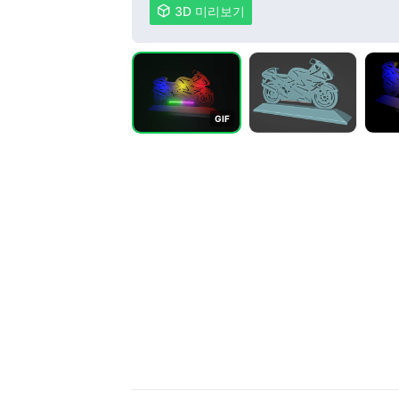

3D 미리보기
G
I
F