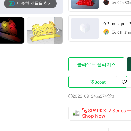
02h 33
비슷한 것들을 찾기

0.2mm layer, 2 

01h 21m

클라우드 슬라이스
Boost

2022-09-24
274
3



🚀 SPARKX i7 Series
Shop Now