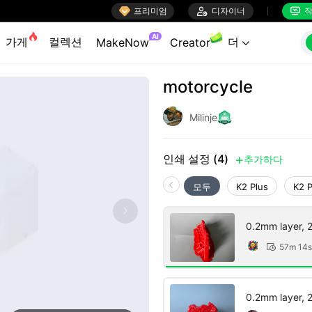

프리미엄

디자이너
작


AI
가게
컬렉션
더
MakeNow
Creator

motorcycle
Milinje
인쇄 설정 (4)
추가하다

모두
K2 Plus
K2 
0.2mm layer, 2 
57m 14s

0.2mm layer, 2 