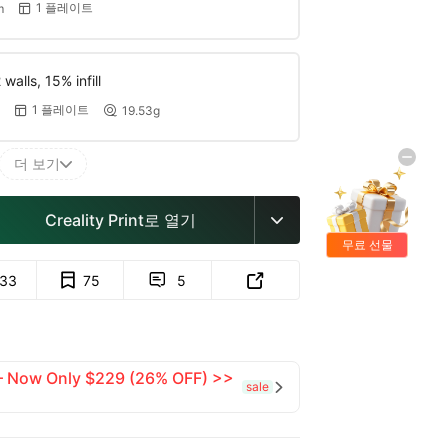
1 플레이트
m

walls, 15% infill
1 플레이트
19.53g


더 보기

Creality Print로 열기

무료 선물
133
75
5


 — Now Only $229 (26% OFF) >>
sale
