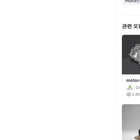
motorc
관련 모
motor
by Ott
Cr

2.4K