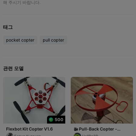
해 주시기 바랍니다.
태그
pocket copter
pull copter
관련 모델
500
Flexbot Kit Copter V1.6
🚁 Pull-Back Copter -
Flying Propeller Toy