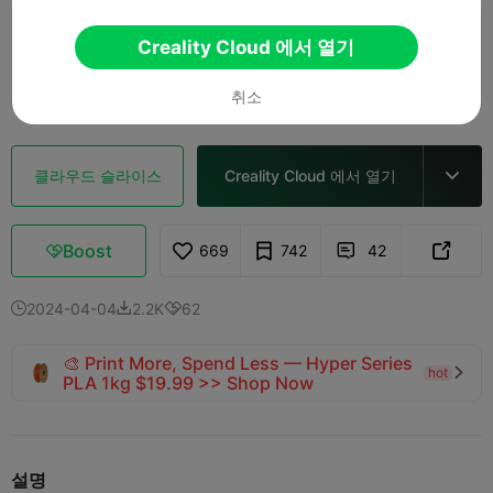
0.2mm layer, 2 walls, 15% infill
Creality Cloud 에서 열기
2 플레이트
01h 09m
17.23g



취소
클라우드 슬라이스
Creality Cloud 에서 열기

Boost
669
742
42



2024-04-04
2.2K
62



🎨 Print More, Spend Less — Hyper Series
hot

PLA 1kg $19.99 >> Shop Now
설명