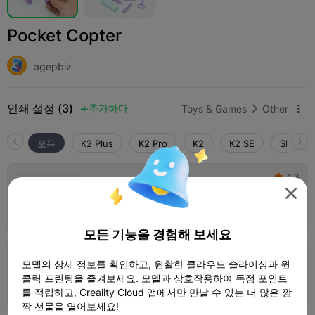
Pocket Copter
agepbiz
인쇄 설정 (3)
추가하다
Toys & Games
Other



모두
K2 Plus
K2 Pro
K2
K2 SE
SPARKX 
4.3

0.2mm layer, 2 walls, 15% infill

1 플레이트
01h 07m
16.38g



모든 기능을 경험해 보세요
0.2mm layer, 3 walls, 15% infill
모델의 상세 정보를 확인하고, 원활한 클라우드 슬라이싱과 원
클릭 프린팅을 즐겨보세요. 모델과 상호작용하여 독점 포인트
2 플레이트
53m 31s
27.15g



를 적립하고, Creality Cloud 앱에서만 만날 수 있는 더 많은 깜
짝 선물을 열어보세요!