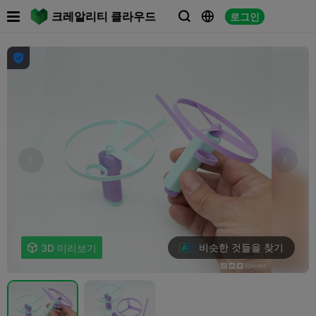

크레알리티 클라우드
로그인




비슷한 것들을 찾기

3D 미리보기