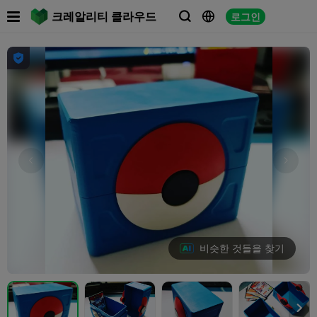

크레알리티 클라우드
로그인




비슷한 것들을 찾기
