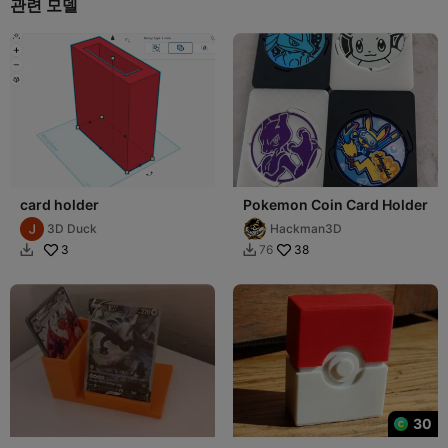
관련 모델
card holder
Pokemon Coin Card Holder
3D Duck
Hackman3D
3
38
76


30