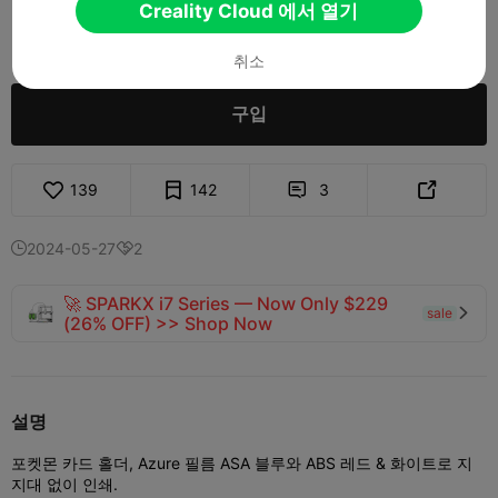
Creality Cloud 에서 열기
200

취소
구입
139
142
3


2024-05-27
2


🚀 SPARKX i7 Series — Now Only $229
sale

(26% OFF) >> Shop Now
설명
포켓몬 카드 홀더, Azure 필름 ASA 블루와 ABS 레드 & 화이트로 지
지대 없이 인쇄.