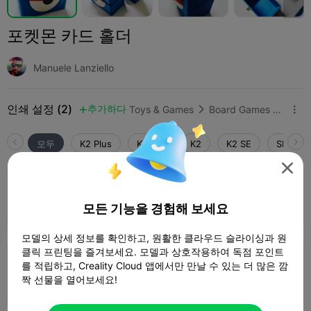
포켓몬 카드 홀더
Manuele Lanziello
인쇄 설정 (2)
추가하다
Toys & Games
Board Games & Card Games



모두
K2 Plus
K2 Pro
K2
K2 SE
SPARKX 

0.16mm layer, 3 walls, 10% infill
4 플레이트
모든 기능을 경험해 보세요
04h 18m
179.55g



모델의 상세 정보를 확인하고, 원활한 클라우드 슬라이싱과 원
클릭 프린팅을 즐겨보세요. 모델과 상호작용하여 독점 포인트
0.2mm layer, 2 walls, 15% infill
를 적립하고, Creality Cloud 앱에서만 만날 수 있는 더 많은 깜
짝 선물을 열어보세요!
5 플레이트
08h 51m
168.29g


