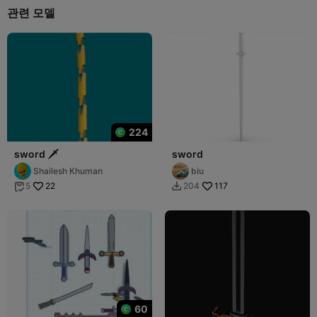
관련 모델
224
sword 🗡️
sword
Shailesh Khuman
biu
22
117
5
204


60