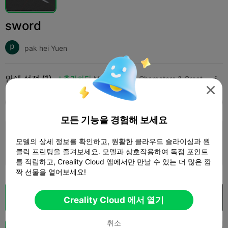
sword
pak hei Yuen
인쇄 설정 (1)
추가하다
Miniatures
Characters & Creatures




모두
K2 Plus
K2 Pro
K2
K2 SE
SPARKX 
모든 기능을 경험해 보세요
4.0

0.2mm layer, 3 walls, 15% infill
모델의 상세 정보를 확인하고, 원활한 클라우드 슬라이싱과 원
1 플레이트
29m 27s
6.89g



클릭 프린팅을 즐겨보세요. 모델과 상호작용하여 독점 포인트
를 적립하고, Creality Cloud 앱에서만 만날 수 있는 더 많은 깜
짝 선물을 열어보세요!
클라우드 슬라이스
Creality Cloud 에서 열기

Creality Cloud 에서 열기
취소