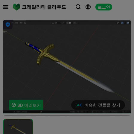

크레알리티 클라우드
로그인




비슷한 것들을 찾기

3D 미리보기