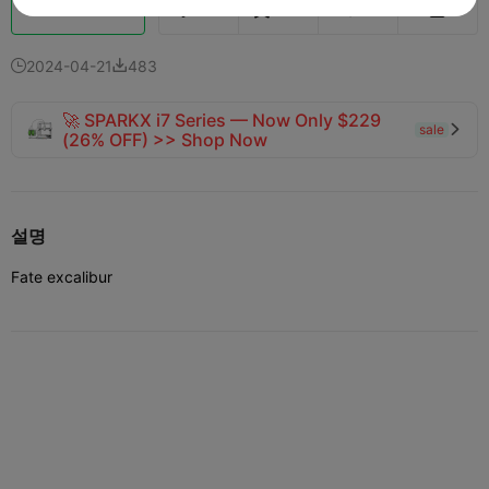
Boost
141
123
2



2024-04-21
483


🚀 SPARKX i7 Series — Now Only $229
sale

(26% OFF) >> Shop Now
설명
Fate excalibur