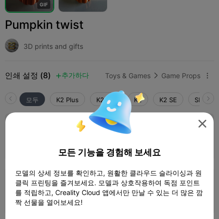
G
I
F
Pumpkin twist
3D prints and gifts
인쇄 설정 (8)
추가하다
Toys & Games
Game Props



모두
K2 Plus
K2 Pro
K2
K2 SE
SPARKX 

150%
1 플레이트
03h 01m
97.86g



모든 기능을 경험해 보세요
모델의 상세 정보를 확인하고, 원활한 클라우드 슬라이싱과 원
클릭 프린팅을 즐겨보세요. 모델과 상호작용하여 독점 포인트
0.2mm layer, 2 walls, 15% infill
를 적립하고, Creality Cloud 앱에서만 만날 수 있는 더 많은 깜
2 플레이트
01h 49m
37.87g



짝 선물을 열어보세요!