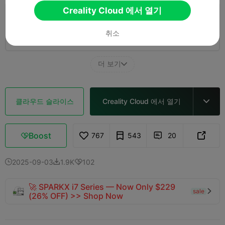
Creality Cloud 에서 열기
0.2mm layer, 2 walls, 15% infill
취소
2 플레이트
01h 47m
37.26g



더 보기

클라우드 슬라이스
Creality Cloud 에서 열기

Boost
767
543
20



2025-09-03
1.9K
102



🚀 SPARKX i7 Series — Now Only $229
sale

(26% OFF) >> Shop Now