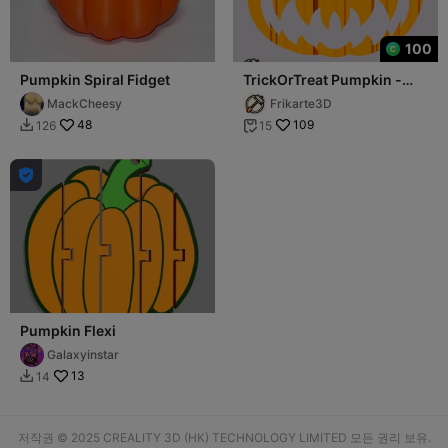
100
Pumpkin Spiral Fidget
TrickOrTreat Pumpkin -
Text Flip
MackCheesy
Frikarte3D
48
109
126
15



Pumpkin Flexi
Galaxyinstar
13
14

저작권 © 2025 CREALITY 3D (HK) TECHNOLOGY LIMITED 모든 권리 보유.