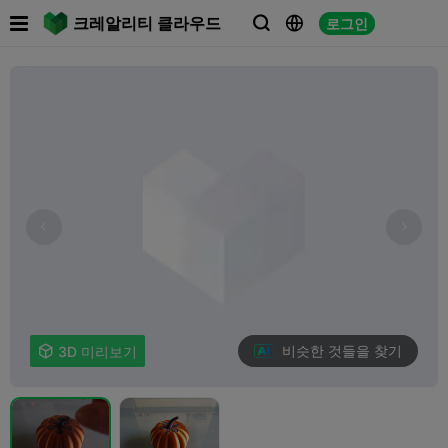

크레알리티 클라우드
로그인



비슷한 것들을 찾기

3D 미리보기