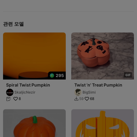
관련 모델
295
G
I
F
Spiral Twist Pumpkin
Twist ’n' Treat Pumpkin
SkaljicNezir
BigSimi
8
68
59

