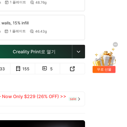
1 플레이트
m
48.76g


walls, 15% infill
1 플레이트
m
46.43g


Creality Print로 열기

133
155
5


무료 선물
 — Now Only $229 (26% OFF) >>
sale
