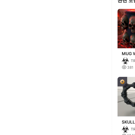
관련 모
MUG W
VERSI
T

381
SKUL
T