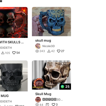
델
skull mug
ITH SKULLS -
ON 2
Nicole3D
REXDETH

27
243
42

54
105

25
Skull Mug
L MUG
🅰🆂🆃🆁🅾3D🅰
REXDETH
🆁🆃

3
44
