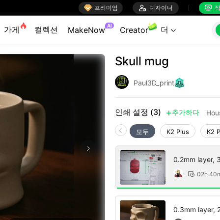

프리미엄

디자이너
작


AI
가게
컬렉션
더
MakeNow
Creator

Skull mug
Paul3D_print
인쇄 설정 (3)
추가하다
Hou

모두
K2 Plus
K2 
0.2mm layer, 3 
02h 40

0.3mm layer, 2 