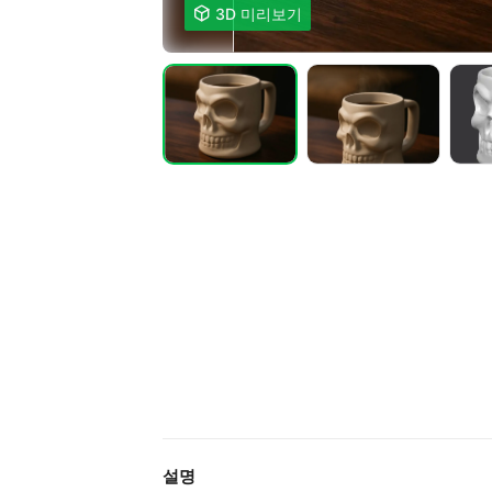

3D 미리보기
설명