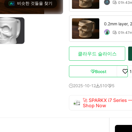
01h 43
비슷한 것들을 찾기

0.2mm layer, 2 
01h 47

클라우드 슬라이스
Boost

2025-10-12
510
5



🚀 SPARKX i7 Series
Shop Now