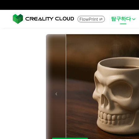
탐구하다
FlowPrint

