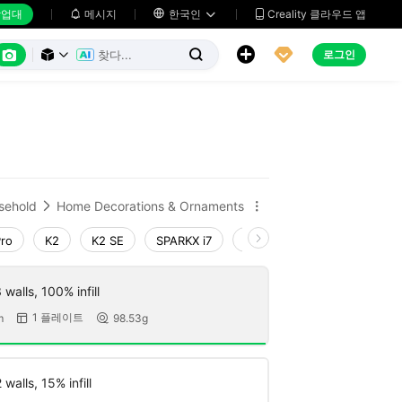
업대
메시지

한국인
Creality 클라우드 앱






로그인



sehold
Home Decorations & Ornaments


Pro
K2
K2 SE
SPARKX i7
Creality Hi
Ender-3 V4
walls, 100% infill
1 플레이트
m
98.53g


walls, 15% infill