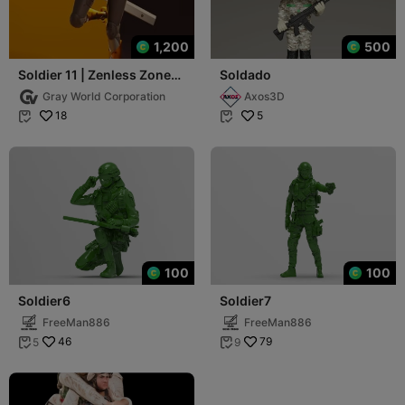
1,200
500
Soldier 11 | Zenless Zone
Soldado
Zero
Gray World Corporation
Axos3D
18
5


100
100
Soldier6
Soldier7
FreeMan886
FreeMan886
46
79
5
9

