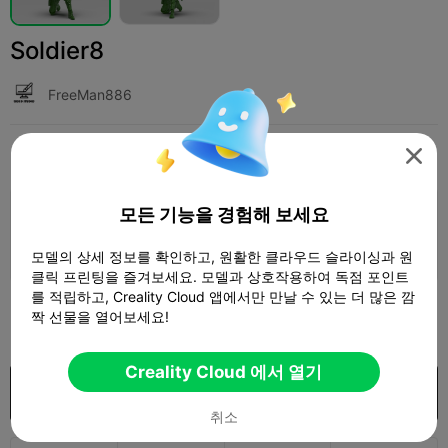
Soldier8
FreeMan886
인쇄 설정
추가하다
Miniatures
Characters & Creatures




모든 기능을 경험해 보세요
인쇄 설정 추가

더 많은 포인트 획득
모델의 상세 정보를 확인하고, 원활한 클라우드 슬라이싱과 원
클릭 프린팅을 즐겨보세요. 모델과 상호작용하여 독점 포인트
를 적립하고, Creality Cloud 앱에서만 만날 수 있는 더 많은 깜
100
짝 선물을 열어보세요!

Creality Cloud 에서 열기
구입
취소