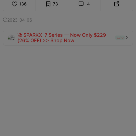
136
73
4


2023-04-06

🚀 SPARKX i7 Series — Now Only $229
sale

(26% OFF) >> Shop Now