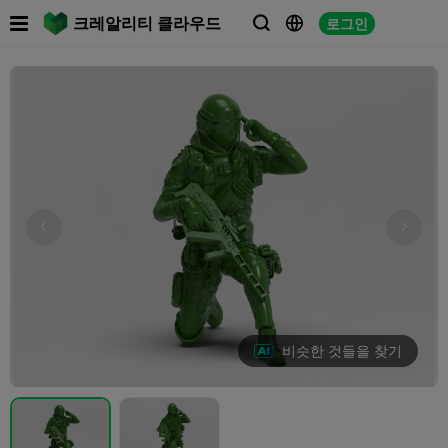

크레알리티 클라우드
로그인



비슷한 것들을 찾기