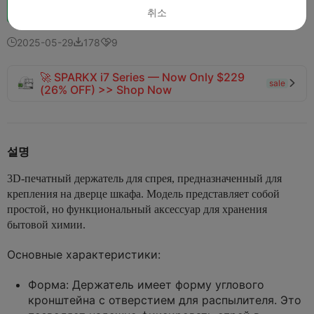
Boost
137
193



취소
2025-05-29
178
9



🚀 SPARKX i7 Series — Now Only $229
sale

(26% OFF) >> Shop Now
설명
3D-печатный держатель для спрея, предназначенный для
крепления на дверце шкафа. Модель представляет собой
простой, но функциональный аксессуар для хранения
бытовой химии.
Основные характеристики:
Форма:
Держатель имеет форму углового
кронштейна с отверстием для распылителя. Это