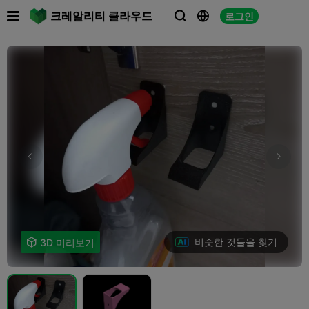

크레알리티 클라우드
로그인



비슷한 것들을 찾기

3D 미리보기