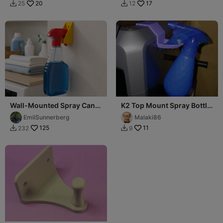
20
17
25
12


Wall-Mounted Spray Can
K2 Top Mount Spray Bottle
Holder – Compact Spray
Holder
EmilSunnerberg
Malaki86
Bottle Holder
125
11
232
9

