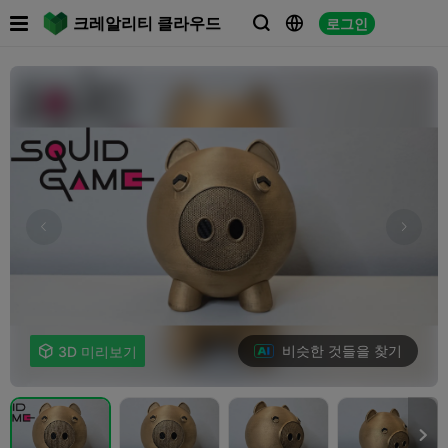

크레알리티 클라우드
로그인



비슷한 것들을 찾기

3D 미리보기
