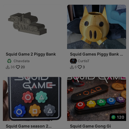
Squid Game 2 Piggy Bank
Squid Games Piggy Bank /
Lolly Bucket
Chavdata
CurtisT
20
3
36
6


120
Squid Game season 2
Squid Game Gong Gi