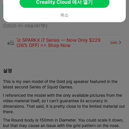
Creality Cloud 에서 열기
Boost
138
159
8



취소
2025-01-09
181
2



🚀 SPARKX i7 Series — Now Only $229
sale

(26% OFF) >> Shop Now
설명
This is my own model of the Gold pig speaker featured in the
latest second Series of Squid Games.
I referenced the model with the only available pictures from the
video material itself, so I can't guarantee its accuracy in
dimensions. That said, it is pretty close to the limited material out
there.
The Round body is 150mm in Diameter. You could scale it down,
but that may cause an issue with the grid pattern on the nose.