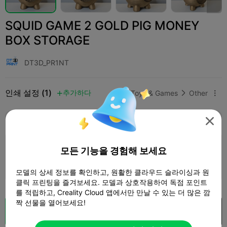
SQUID GAME 2 GOLD PIG MONEY
BOX STORAGE
DT3D_PR1NT
인쇄 설정 (1)
추가하다
Toys & Games
Other



모두
K2 Plus
K2 Pro
K2
SPARKX i7
Crea

0.2mm layer, 2 walls, 15% infill
모든 기능을 경험해 보세요
2 플레이트
17h 35m
410.60g



모델의 상세 정보를 확인하고, 원활한 클라우드 슬라이싱과 원
클릭 프린팅을 즐겨보세요. 모델과 상호작용하여 독점 포인트
를 적립하고, Creality Cloud 앱에서만 만날 수 있는 더 많은 깜
짝 선물을 열어보세요!
클라우드 슬라이스
Creality Cloud 에서 열기
