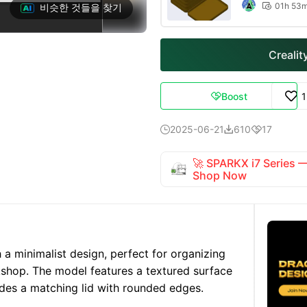
01h 53
비슷한 것들을 찾기

Creali
Boost

2025-06-21
610
17



🚀 SPARKX i7 Series
Shop Now
 a minimalist design, perfect for organizing
rkshop. The model features a textured surface
udes a matching lid with rounded edges.