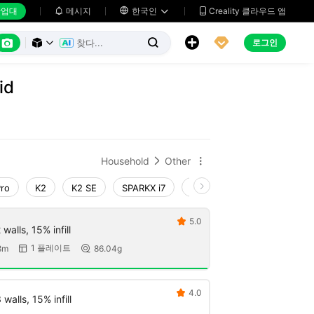
업대
메시지

한국인
Creality 클라우드 앱






로그인



id
Household
Other


Pro
K2
K2 SE
SPARKX i7
Creality Hi
Ender-3 V4
5.0

walls, 15% infill
1 플레이트
8m
86.04g


4.0

walls, 15% infill