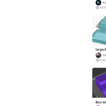
KV

433
large 
Da
D

5.1K
Box wi
80, 15