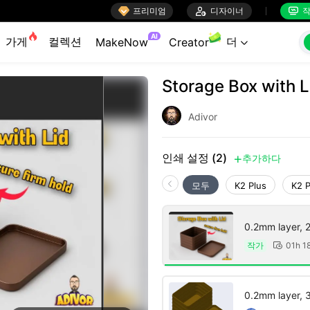

프리미엄

디자이너
작


AI
가게
컬렉션
더
MakeNow
Creator

Storage Box with L
Adivor
인쇄 설정 (2)
추가하다

모두
K2 Plus
K2 
0.2mm layer, 2 
작가
01h 1

0.2mm layer, 3 