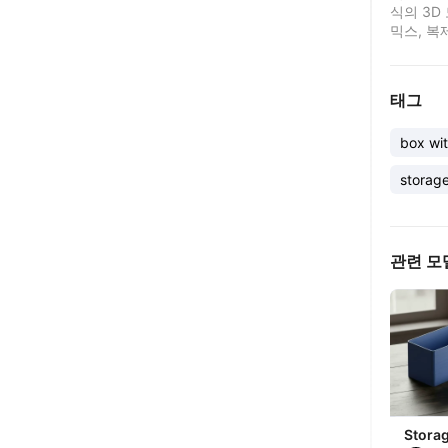
식의 3D
믹스, 복
태그
box wit
storag
관련 모
Storag