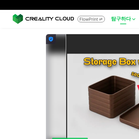
탐구하다
FlowPrint


