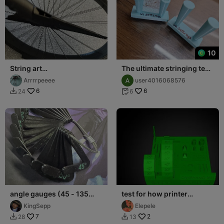
10
String art
The ultimate stringing test
bridging/stringing test
for any 3d printer
Arrrrpeeee
user4016068576
pieces
6
6
24
6


angle gauges (45 - 135
test for how printer
degees)
handels over hangs
KingSepp
Elepele
7
2
28
13

