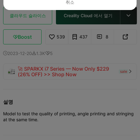
취소
클라우드 슬라이스
Creality Cloud 에서 열기

Boost
539
437
8



2023-12-20
1.3K
5



🚀 SPARKX i7 Series — Now Only $229
sale

(26% OFF) >> Shop Now
설명
Model to test the quality of printing, angle printing and stringing
at the same time.