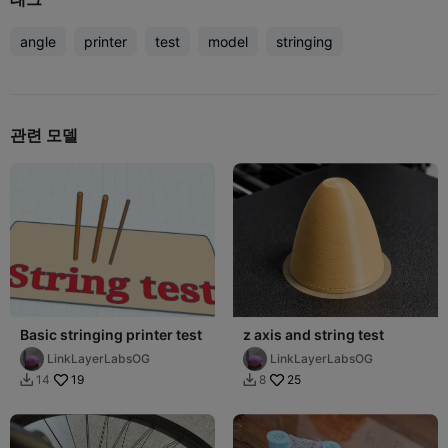
angle
printer
test
model
stringing
관련 모델
Basic stringing printer test
z axis and string test
LinkLayerLabsOG
LinkLayerLabsOG
19
25
14
8

