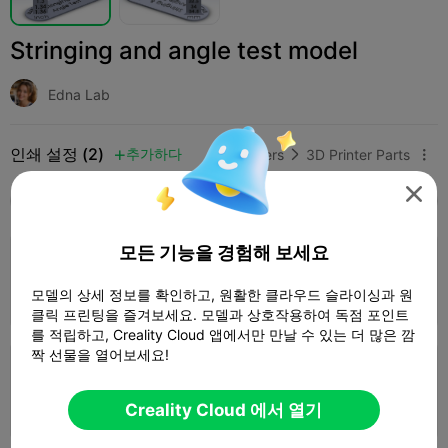
Stringing and angle test model
Edna Lab
인쇄 설정 (2)
추가하다
3D Printers
3D Printer Parts




모두
K2 Plus
K2 Pro
K2
K2 SE
SPARKX 
모든 기능을 경험해 보세요
3.5

0.2mm layer, 2 walls, 15% infill
1 플레이트
모델의 상세 정보를 확인하고, 원활한 클라우드 슬라이싱과 원
30m 02s
4.26g



클릭 프린팅을 즐겨보세요. 모델과 상호작용하여 독점 포인트
를 적립하고, Creality Cloud 앱에서만 만날 수 있는 더 많은 깜
짝 선물을 열어보세요!
0.2mm layer, 2 walls, 10% infill
1 플레이트
53m 56s
14.49g



Creality Cloud 에서 열기