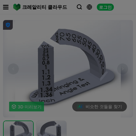

크레알리티 클라우드
로그인




비슷한 것들을 찾기

3D 미리보기