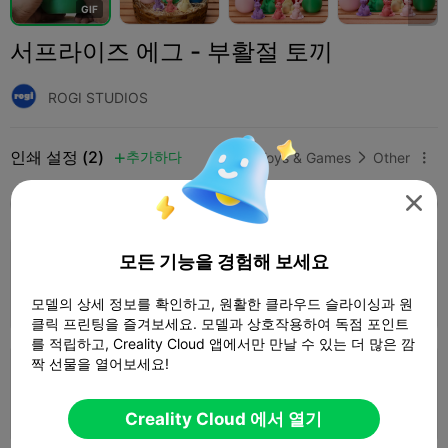
G
I
F
서프라이즈 에그 - 부활절 토끼
ROGI STUDIOS
인쇄 설정 (2)
추가하다
Toys & Games
Other




모두
K2 Plus
K2 Pro
K2
K2 SE
SPARKX 
모든 기능을 경험해 보세요
Ender 3 (KE) 0.4mm with 2mm layer, 2
walls, 15% infill no su
1 플레이트
11h 11m
154.85g



모델의 상세 정보를 확인하고, 원활한 클라우드 슬라이싱과 원
클릭 프린팅을 즐겨보세요. 모델과 상호작용하여 독점 포인트
를 적립하고, Creality Cloud 앱에서만 만날 수 있는 더 많은 깜
짝 선물을 열어보세요!
CrealityHi_4Color_0.2mm layer, 2 walls,
15% infill
1 플레이트
12h 26m
284.33g



Creality Cloud 에서 열기