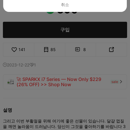
취소
390

구입
141
85
8


2023-12-22
1


🚀 SPARKX i7 Series — Now Only $229
sale

(26% OFF) >> Shop Now
설명
그리고 이번 부활절을 위해 여기에 좋은 선물이 있습니다. 달걀 껍질
을 깨면 놀라움이 드러납니다. 당신이 그것을 좋아하기를 바랍니다 3