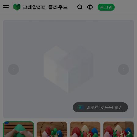

크레알리티 클라우드
로그인



비슷한 것들을 찾기
