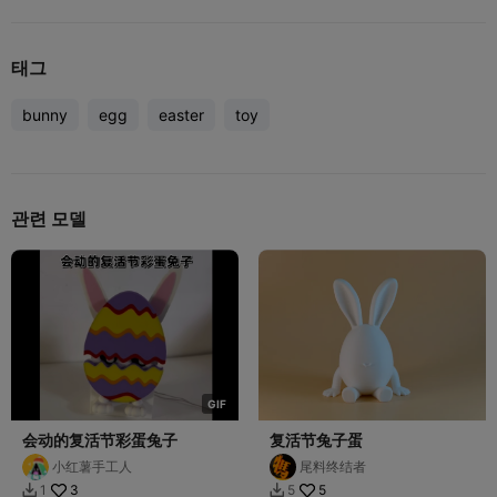
태그
bunny
egg
easter
toy
관련 모델
G
I
F
会动的复活节彩蛋兔子
复活节兔子蛋
小红薯手工人
尾料终结者
3
5
1
5

