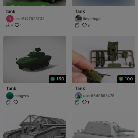
tank
Tank
user5147925732
Ilovedogs
1
2
4


150
100
Tank
Tank
neagww
user8649565475
1

