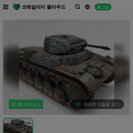

크레알리티 클라우드
로그인



비슷한 것들을 찾기

3D 미리보기