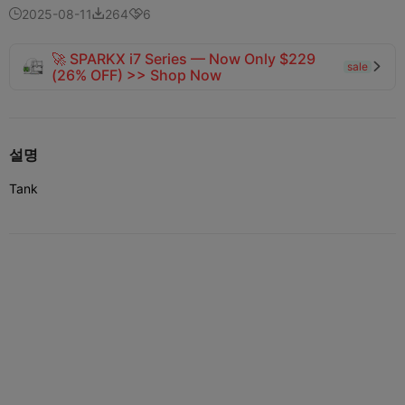
2025-08-11
264
6



🚀 SPARKX i7 Series — Now Only $229
sale

(26% OFF) >> Shop Now
설명
Tank