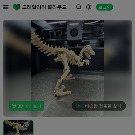

크레알리티 클라우드
로그인



비슷한 것들을 찾기

3D 미리보기