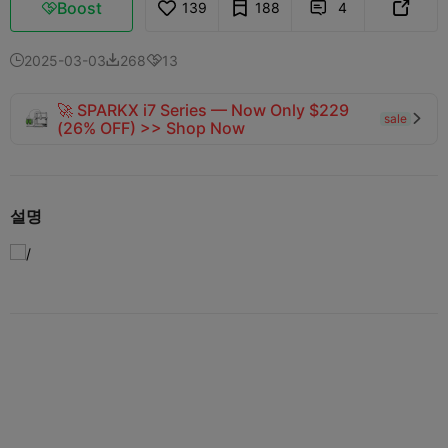
Boost
139
188
4



2025-03-03
268
13



🚀 SPARKX i7 Series — Now Only $229
sale

(26% OFF) >> Shop Now
설명