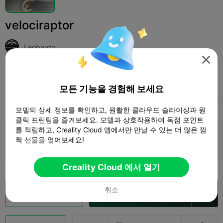
velociraptor
Leobardo

인쇄 설정 (1)
추가하다
Toys & Games
Construction Toys



모든 기능을 경험해 보세요
모두
K2 Plus
K2 Pro
K2
K2 SE
SPARKX 
모델의 상세 정보를 확인하고, 원활한 클라우드 슬라이싱과 원
클릭 프린팅을 즐겨보세요. 모델과 상호작용하여 독점 포인트
를 적립하고, Creality Cloud 앱에서만 만날 수 있는 더 많은 깜
0.2mm layer, 2 walls, 15% infill
짝 선물을 열어보세요!
2 플레이트
01h 05m
20.65g



Creality Cloud 에서 열기
취소
클라우드 슬라이스
Creality Cloud 에서 열기
