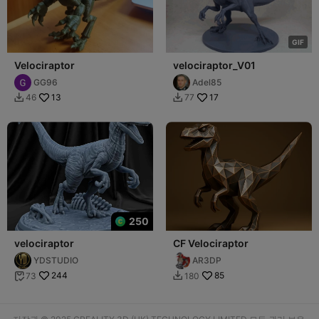
G
I
F
Velociraptor
velociraptor_V01
GG96
Adel85
13
17
46
77


250
velociraptor
CF Velociraptor
YDSTUDIO
AR3DP
244
85
73
180

