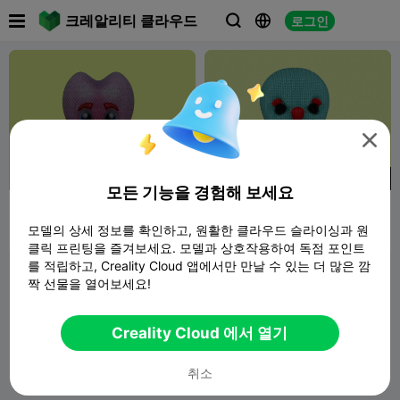

크레알리티 클라우드
로그인




250
450
모든 기능을 경험해 보세요
Heart ❤️ face cute knitted
Cute knitted octopus
Octopus
babies 2 patterns
모델의 상세 정보를 확인하고, 원활한 클라우드 슬라이싱과 원
Cadfilez
3
Cadfilez
6


클릭 프린팅을 즐겨보세요. 모델과 상호작용하여 독점 포인트
를 적립하고, Creality Cloud 앱에서만 만날 수 있는 더 많은 깜
짝 선물을 열어보세요!
Creality Cloud 에서 열기
취소