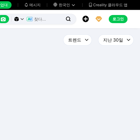
업대
메시지

한국인
Creality 클라우드 앱






로그인


