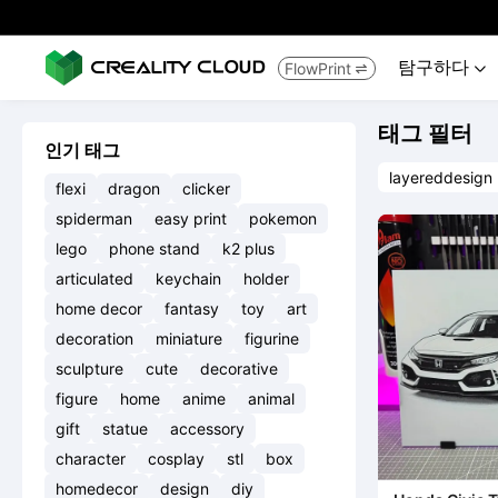
탐구하다
FlowPrint


태그 필터
인기 태그
layereddesign
flexi
dragon
clicker
spiderman
easy print
pokemon
lego
phone stand
k2 plus
articulated
keychain
holder
home decor
fantasy
toy
art
decoration
miniature
figurine
sculpture
cute
decorative
figure
home
anime
animal
gift
statue
accessory
character
cosplay
stl
box
homedecor
design
diy