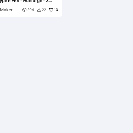
ype R FK8 - Hueforge - 3
 Maker

10
204
22
