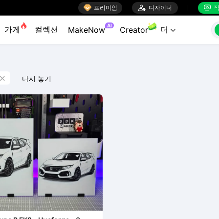

프리미엄

디자이너
작


AI
가게
컬렉션
더
MakeNow
Creator

다시 놓기
