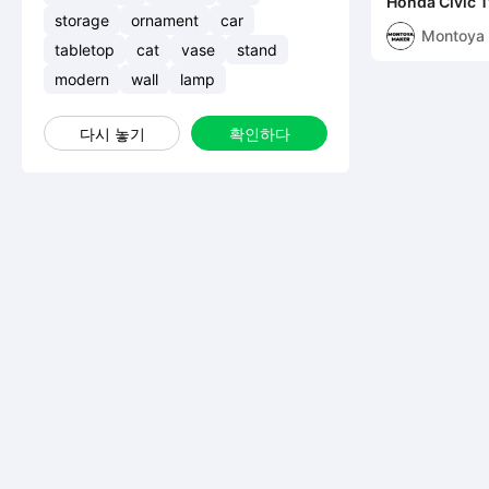
Honda Civic T
Colors
storage
ornament
car
Montoya
tabletop
cat
vase
stand
modern
wall
lamp
다시 놓기
확인하다