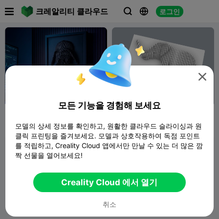

크레알리티 클라우드
로그인




모든 기능을 경험해 보세요
Darth Vader Layered
Elephant Layered Sculpture
Sculpture
모델의 상세 정보를 확인하고, 원활한 클라우드 슬라이싱과 원
Porta 427
88
Pablo Zebari
12
348
11


클릭 프린팅을 즐겨보세요. 모델과 상호작용하여 독점 포인트
를 적립하고, Creality Cloud 앱에서만 만날 수 있는 더 많은 깜
짝 선물을 열어보세요!
Creality Cloud 에서 열기
취소