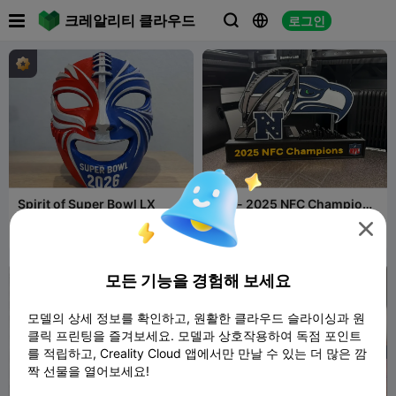

크레알리티 클라우드
로그인



Spirit of Super Bowl LX
NFL - 2025 NFC Champions
display

Oasis3dlab
347
Jessie_3d_art
5
523
18


모든 기능을 경험해 보세요
모델의 상세 정보를 확인하고, 원활한 클라우드 슬라이싱과 원
클릭 프린팅을 즐겨보세요. 모델과 상호작용하여 독점 포인트
를 적립하고, Creality Cloud 앱에서만 만날 수 있는 더 많은 깜
짝 선물을 열어보세요!