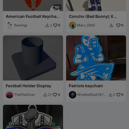
G
I
F
American Football Keychain
Concho (Bad Bunny) X
– Support-Free & Snap-Fit
Seahawks Keychain
flamingi
6
Marv_EMG
6
3


Football Holder Display
Patriots keychain
TheFileGiver
4
WrathofGod1974
9
22
5


3d