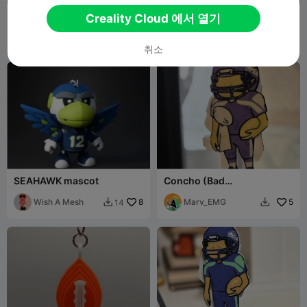
Seattle Seahawks Hype
Superbowl 2026 - Football
Creality Cloud 에서 열기
Chain
Helmet Skull Controller
JSimmons
21
Stands
UnchainedHob
24
53
54


bies
취소
SEAHAWK mascot
Concho (Bad
Bunny)XSeahawks with
Wish A Mesh
8
The Vince Lombardi
Marv_EMG
5
14


Keychain