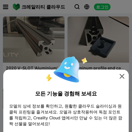

크레알리티 클라우드
로그인



2020 V-SLOT 'Aluminium'
ALuminum profile end cap
profile 20x20 with 4 side
dummy plug 2020 vslot

slots
yelonek
14
yelonek
10
54
9


모든 기능을 경험해 보세요
모델의 상세 정보를 확인하고, 원활한 클라우드 슬라이싱과 원
클릭 프린팅을 즐겨보세요. 모델과 상호작용하여 독점 포인트
를 적립하고, Creality Cloud 앱에서만 만날 수 있는 더 많은 깜
짝 선물을 열어보세요!