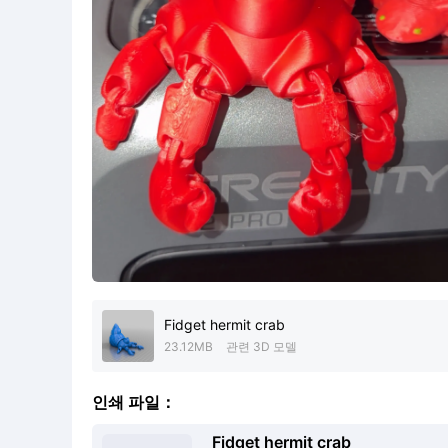
Fidget hermit crab
23.12MB
관련 3D 모델
인쇄 파일：
Fidget hermit crab