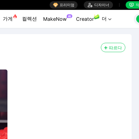

프리미엄

디자이너
작


AI
가게
컬렉션
더
MakeNow
Creator

따르다