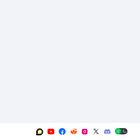





