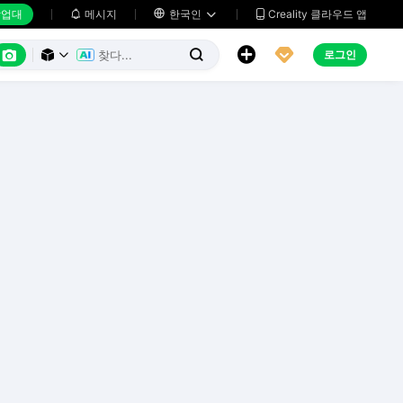
업대
메시지

한국인
Creality 클라우드 앱






로그인


