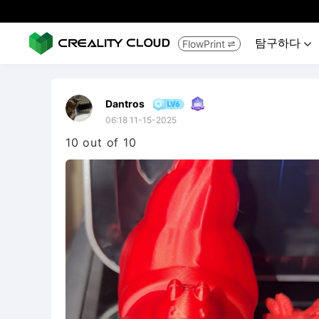
탐구하다
FlowPrint


Dantros
06:18 11-15-2025
10 out of 10