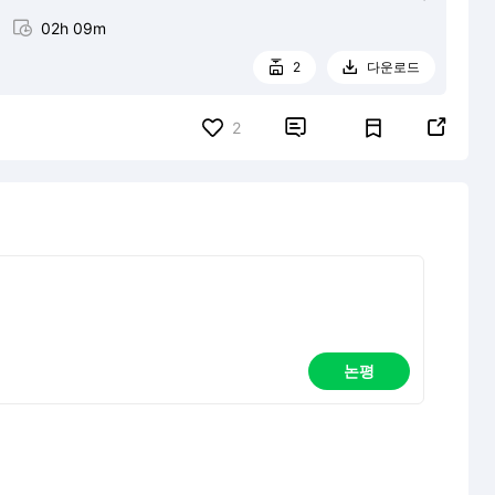

02h 09m
2
다운로드




2
논평