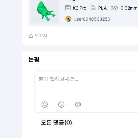

K2 Pro

PLA

0.32mm
user8948568250
보고서

논평



모든 댓글(0)