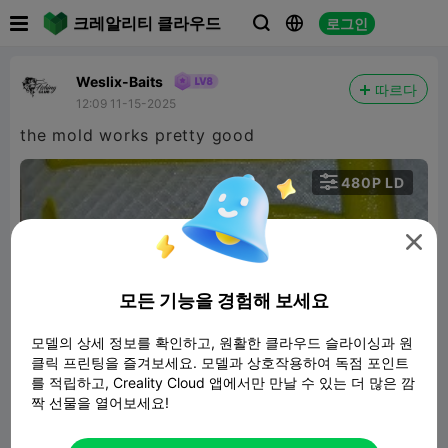

크레알리티 클라우드
로그인



Weslix-Baits
따르다
12:09 11-15-2025
the mold works pretty good

480P LD


모든 기능을 경험해 보세요
모델의 상세 정보를 확인하고, 원활한 클라우드 슬라이싱과 원
00:09
클릭 프린팅을 즐겨보세요. 모델과 상호작용하여 독점 포인트
를 적립하고, Creality Cloud 앱에서만 만날 수 있는 더 많은 깜
짝 선물을 열어보세요!
100 mm softbait lure mold
10.18MB
관련 3D 모델