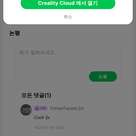
Creality Cloud 에서 열기
보고서


4
1

취소
논평
논평
모든 댓글(1)
PrinterFanatic3d
Cool! 👍
15:26 11-15-2025