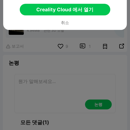
Creality Cloud 에서 열기
취소
Sh*t Show Supervisor
4.94MB
관련 3D 모델
보고서


9
1

논평
논평
모든 댓글(1)