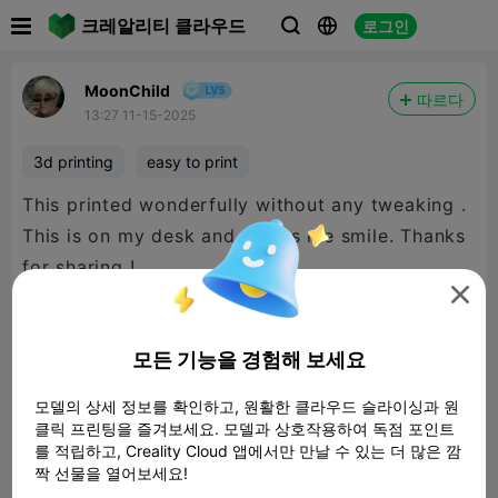

크레알리티 클라우드
로그인



MoonChild
따르다
13:27 11-15-2025
3d printing
easy to print
This printed wonderfully without any tweaking .
This is on my desk and makes me smile. Thanks

모든 기능을 경험해 보세요
모델의 상세 정보를 확인하고, 원활한 클라우드 슬라이싱과 원
클릭 프린팅을 즐겨보세요. 모델과 상호작용하여 독점 포인트
를 적립하고, Creality Cloud 앱에서만 만날 수 있는 더 많은 깜
짝 선물을 열어보세요!