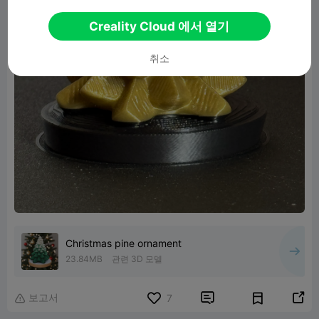
Creality Cloud 에서 열기
취소
Christmas pine ornament
23.84MB
관련 3D 모델
보고서


7
