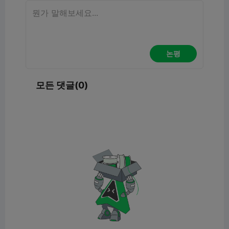
논평
모든 댓글(0)