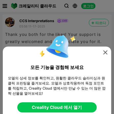

크레알리티 클라우드
로그인



CCS Interpretations
따르다
05:56 11-17-2025
Thank you both for the likes! Your support is
greatly welcomed and I appreciate you for it.

모든 기능을 경험해 보세요
모델의 상세 정보를 확인하고, 원활한 클라우드 슬라이싱과 원
클릭 프린팅을 즐겨보세요. 모델과 상호작용하여 독점 포인트
를 적립하고, Creality Cloud 앱에서만 만날 수 있는 더 많은 깜
짝 선물을 열어보세요!
Creality Cloud 에서 열기
보고서


1
