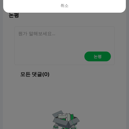
취소
논평
논평
모든 댓글(0)