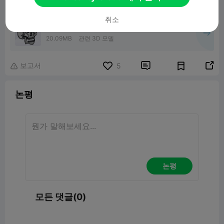
취소
Tricl0ps_Arms Skull
20.09MB
관련 3D 모델
보고서


5

논평
논평
모든 댓글(0)