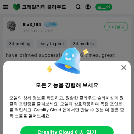

크레알리티 클라우드
로그인



Blu3_194
따르다
07:35 11-17-2025
3d printing
easy to print
3d models
have printed successfully ~5-6 times. great
quality in various sizes.

모든 기능을 경험해 보세요
모델의 상세 정보를 확인하고, 원활한 클라우드 슬라이싱과 원
클릭 프린팅을 즐겨보세요. 모델과 상호작용하여 독점 포인트
를 적립하고, Creality Cloud 앱에서만 만날 수 있는 더 많은 깜
짝 선물을 열어보세요!
Creality Cloud 에서 열기