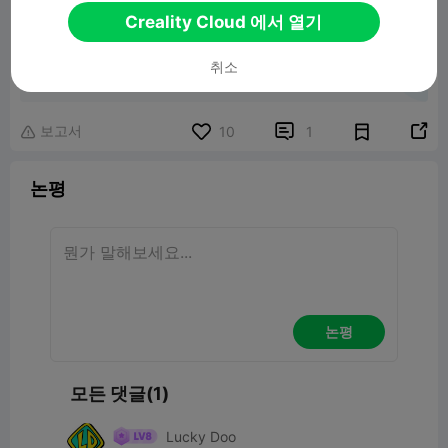
Creality Cloud 에서 열기
Christmas bow
취소
2.26MB
관련 3D 모델
보고서


10
1

논평
논평
모든 댓글(1)
Lucky Doo