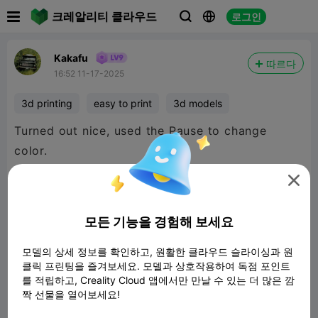

크레알리티 클라우드
로그인



Kakafu
따르다
16:52 11-17-2025
3d printing
easy to print
3d models
Turned out nice, used the Pause to change
color.

모든 기능을 경험해 보세요
모델의 상세 정보를 확인하고, 원활한 클라우드 슬라이싱과 원
클릭 프린팅을 즐겨보세요. 모델과 상호작용하여 독점 포인트
를 적립하고, Creality Cloud 앱에서만 만날 수 있는 더 많은 깜
짝 선물을 열어보세요!