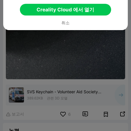
Creality Cloud 에서 열기
취소
SVS Keychain - Volunteer Aid Society
(Ambulance Volunteer)
389.62KB
관련 3D 모델
보고서


6

논평