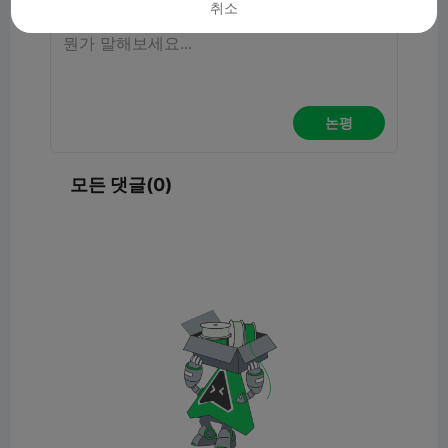
취소
논평
모든 댓글(0)