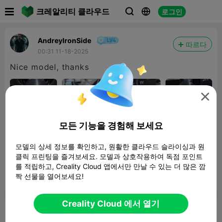

크레알리티 클라우드
로그인



AndreyIronSide
따르다
00:31 11-18-2025
Nice model, thanks

모든 기능을 경험해 보세요
Spooky Bat
모델의 상세 정보를 확인하고, 원활한 클라우드 슬라이싱과 원
클릭 프린팅을 즐겨보세요. 모델과 상호작용하여 독점 포인트
34.83MB
관련 3D 모델
를 적립하고, Creality Cloud 앱에서만 만날 수 있는 더 많은 깜
짝 선물을 열어보세요!
보고서


5

Creality Cloud 에서 열기
논평