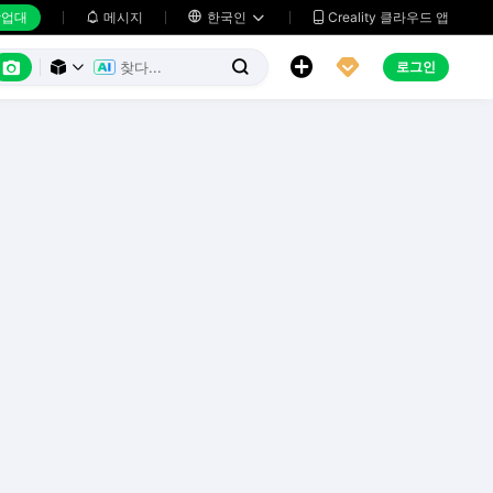
업대
메시지

한국인
Creality 클라우드 앱






로그인


