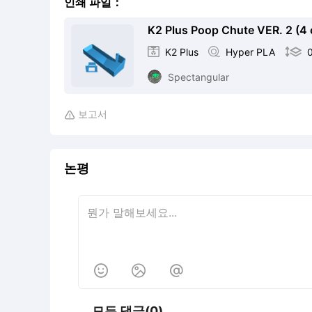
인쇄 파일：
K2 Plus Poop Chute VER. 2 (4 o

K2 Plus

Hyper PLA

Spectangular
보고서

논평



모든 댓글(0)