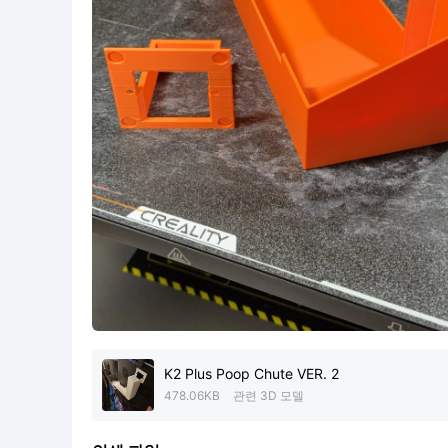
K2 Plus Poop Chute VER. 2
478.06KB
관련 3D 모델