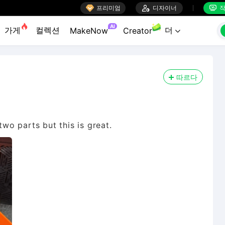

프리미엄

디자이너
작


AI
가게
컬렉션
더
MakeNow
Creator

따르다
two parts but this is great.