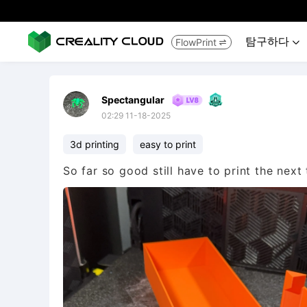
탐구하다
FlowPrint


Spectangular
02:29 11-18-2025
3d printing
easy to print
So far so good still have to print the next 