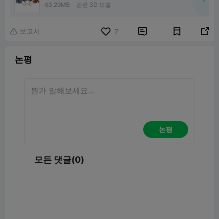
63.29MB
관련 3D 모델
보고서


7

논평
논평
모든 댓글(0)