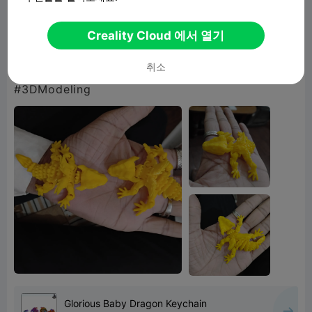
finishing and strong layer quality.
Creality Cloud 에서 열기
#3DPrinting #ArticulatedModel #LizardToy
취소
#CrealityHi #CleanPrint #FidgetToy
#3DModeling
Glorious Baby Dragon Keychain