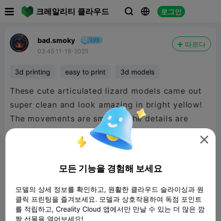

크레알리티 클라우드
로그인



bad.smoky
따르다
03:45 11-18-2025
3d printing
easy to print
3d models
These cute articulated lizard models came out
super clean and look amazing in bright yellow!
The movements are smooth, the details are
crisp, and the print quality is exactly what you

want from a fun fidget-style model.
모든 기능을 경험해 보세요
Perfect as a keychain, desk toy, or just
something cool to play with — these little guys
모델의 상세 정보를 확인하고, 원활한 클라우드 슬라이싱과 원
클릭 프린팅을 즐겨보세요. 모델과 상호작용하여 독점 포인트
are surprisingly addictive! 😄
를 적립하고, Creality Cloud 앱에서만 만날 수 있는 더 많은 깜
Printed on the Creality Hi printer with great
짝 선물을 열어보세요!