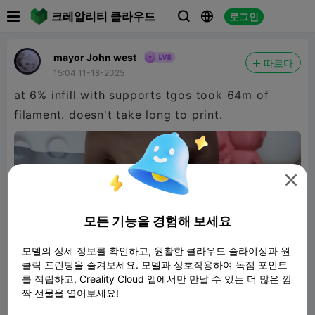

크레알리티 클라우드
로그인



mayor John west
따르다
15:04 11-18-2025
at 6% infill with supports tgos took 64m of
filament. doesn't take long to print.

모든 기능을 경험해 보세요
모델의 상세 정보를 확인하고, 원활한 클라우드 슬라이싱과 원
클릭 프린팅을 즐겨보세요. 모델과 상호작용하여 독점 포인트
를 적립하고, Creality Cloud 앱에서만 만날 수 있는 더 많은 깜
짝 선물을 열어보세요!