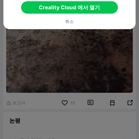
Creality Cloud 에서 열기
취소
보고서


10

논평