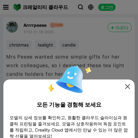

크레알리티 클라우드
로그인



Arrrrpeeee
따르다
17:51 11-18-2025
christmas
tealight
candle
Mrs Peeee wanted some simple gifts for her
work colleagues, so I designed these tea light
candle holders for her.

They turned out really nice in the silk PLA.
모든 기능을 경험해 보세요
(Printed in Eryone silk copper, silk galaxy red
모델의 상세 정보를 확인하고, 원활한 클라우드 슬라이싱과 원
클릭 프린팅을 즐겨보세요. 모델과 상호작용하여 독점 포인트
and silk gold/silver)
를 적립하고, Creality Cloud 앱에서만 만날 수 있는 더 많은 깜
짝 선물을 열어보세요!