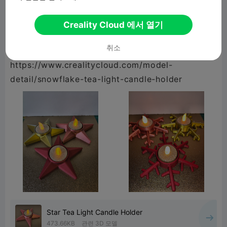
https://www.crealitycloud.com/model-
Creality Cloud 에서 열기
detail/star-tea-light-candle-holder
취소
https://www.crealitycloud.com/model-
detail/snowflake-tea-light-candle-holder
Star Tea Light Candle Holder
473.66KB
관련 3D 모델