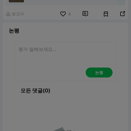
보고서


4

논평
논평
모든 댓글(0)