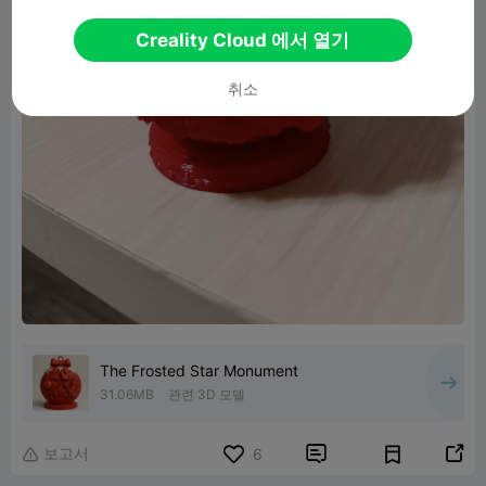
Creality Cloud 에서 열기
취소
The Frosted Star Monument
31.06MB
관련 3D 모델
보고서


6
