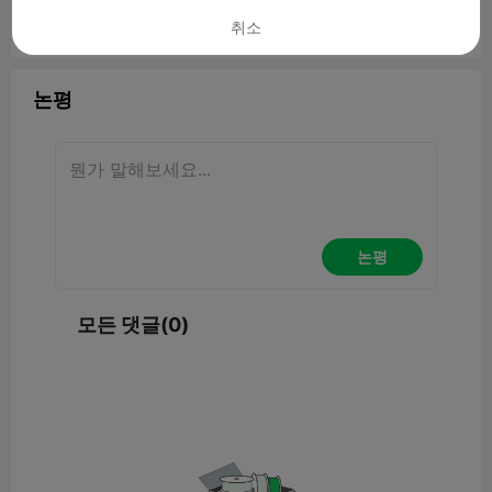
취소
보고서


5

논평
논평
모든 댓글(0)