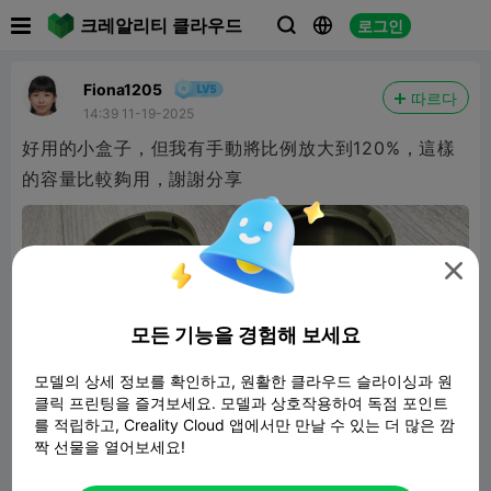

크레알리티 클라우드
로그인



Fiona1205
따르다
14:39 11-19-2025
好用的小盒子，但我有手動將比例放大到120%，這樣
的容量比較夠用，謝謝分享

모든 기능을 경험해 보세요
모델의 상세 정보를 확인하고, 원활한 클라우드 슬라이싱과 원
클릭 프린팅을 즐겨보세요. 모델과 상호작용하여 독점 포인트
를 적립하고, Creality Cloud 앱에서만 만날 수 있는 더 많은 깜
짝 선물을 열어보세요!