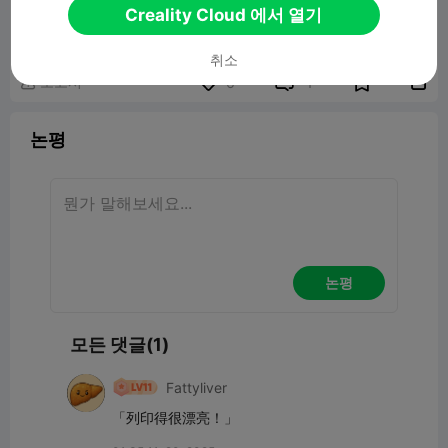
Stackable Twist-Lock Containers
Creality Cloud 에서 열기
3.07MB
관련 3D 모델
취소
보고서


6
1

논평
논평
모든 댓글(1)
Fattyliver
「列印得很漂亮！」