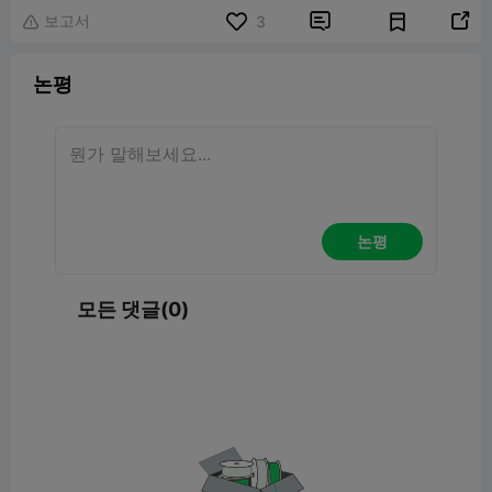
보고서


3

논평
논평
모든 댓글(0)