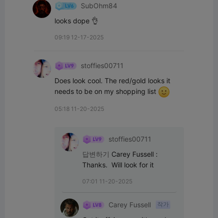
SubOhm84
looks dope 👌
09:19 12-17-2025
stoffies00711
Does look cool. The red/gold looks it 
needs to be on my shopping list 
05:18 11-20-2025
stoffies00711
답변하기
Carey Fussell
:
Thanks.  Will look for it
07:01 11-20-2025
Carey Fussell
작가