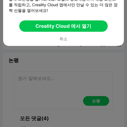
를 적립하고, Creality Cloud 앱에서만 만날 수 있는 더 많은 깜
짝 선물을 열어보세요!
Benchy Ghost ship
Creality Cloud 에서 열기
95.37MB
관련 3D 모델
취소
보고서


4
4

논평
논평
모든 댓글(4)