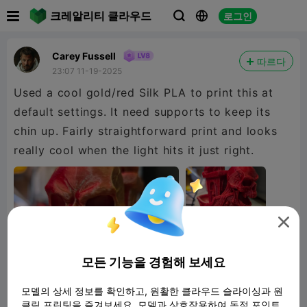

크레알리티 클라우드
로그인



Carey Fussell
따르다
23:07 11-19-2025
Used a cool gold/red Silk PLA to print this at
default settings. It need supports to keep its
chin up. Fairly straightforward print and looks
really cool when the light hits it just right.

모든 기능을 경험해 보세요
모델의 상세 정보를 확인하고, 원활한 클라우드 슬라이싱과 원
클릭 프린팅을 즐겨보세요. 모델과 상호작용하여 독점 포인트