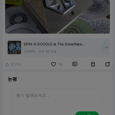
SPIN-A-DOODLE ❄️ The Snowflake
Maker!
2.84MB
관련 3D 모델
보고서


19

논평