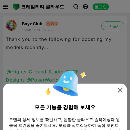

크레알리티 클라우드
로그인



Boyz Club
따르다
15:48 11-20-2025
Thank you to the following for boosting my
models recently...
@Higher Ground Studio
@FPF
Designs
@PoserWorld
Printable
@user5564445717
@Manne

1963
@T0rn4
@Orthodox38
@FreshPrintsBA
@u
ser4898418161
@Patch
@Christ
모든 기능을 경험해 보세요
Follower
@Ghostdragon
@konto89
@Vinnyp707
모델의 상세 정보를 확인하고, 원활한 클라우드 슬라이싱과 원
@Kingcobra357
@Colagua
@EM_Design
@fredR
클릭 프린팅을 즐겨보세요. 모델과 상호작용하여 독점 포인트
Craptor
@ProgramsWithFortran
@PrintArsenal
@