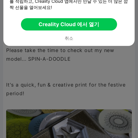
를 적립하고, Creality Cloud 앱에서만 만날 수 있는 더 많은 깜
CKerper13
@hexhavoc
@flamingi
@The Other
짝 선물을 열어보세요!
Guy
@PerfectlyAverage
@NicoDesign
Creality Cloud 에서 열기
취소
Please take the time to check out my new
model... SPIN-A-DOODLE
It's a quick, fun & creative print for the festive
period!