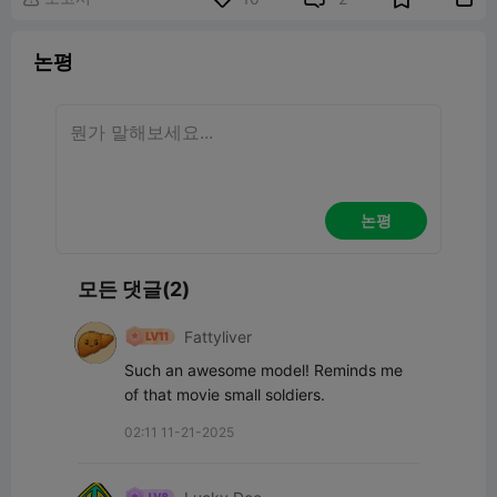
논평
논평
모든 댓글(2)
Fattyliver
Such an awesome model! Reminds me 
of that movie small soldiers.
02:11 11-21-2025