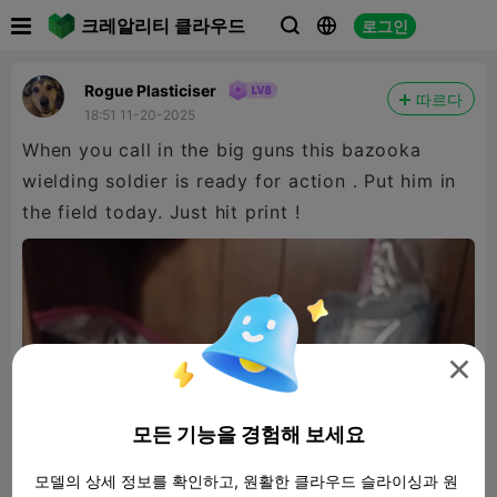

크레알리티 클라우드
로그인



Rogue Plasticiser
따르다
18:51 11-20-2025
When you call in the big guns this bazooka
wielding soldier is ready for action . Put him in
the field today. Just hit print !

모든 기능을 경험해 보세요
모델의 상세 정보를 확인하고, 원활한 클라우드 슬라이싱과 원