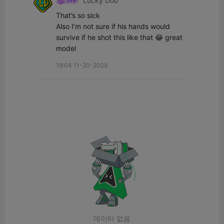
Lucky Doo
That’s so sick 

Also I’m not sure if his hands would 
survive if he shot this like that 😂 great 
model
19:04 11-20-2025
데이터 없음