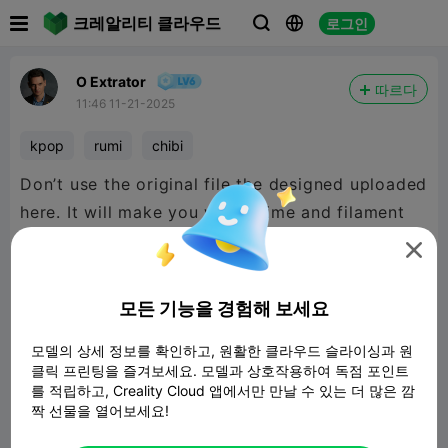

크레알리티 클라우드
로그인



O Extrator
따르다
11:46 11-21-2025
kpop
rumi
chibi
Don’t use the original file the designed uploaded
here. It will make you waste time and filament
printing + frustration.

Mine is working pretty fine as you can see on
모든 기능을 경험해 보세요
my make photos.
모델의 상세 정보를 확인하고, 원활한 클라우드 슬라이싱과 원
클릭 프린팅을 즐겨보세요. 모델과 상호작용하여 독점 포인트
를 적립하고, Creality Cloud 앱에서만 만날 수 있는 더 많은 깜
짝 선물을 열어보세요!