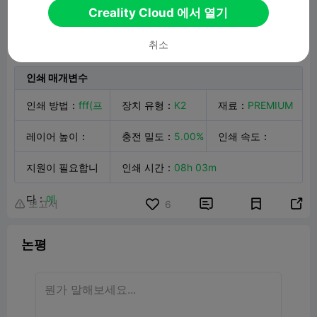
Creality Cloud 에서 열기
Rumi Chibi Demon Hunters
22.74MB
관련 3D 모델
취소
인쇄 매개변수
인쇄 방법
：
fff(프
장치 유형
：
K2
재료
：
PREMIUM
프)
레이어 높이
：
Plus
충전 밀도
：
5.00%
ABS
인쇄 속도
：

0.12mm
지원이 필요합니
인쇄 시간
：
08h 03m
200.0mm/s
다
：
예
보고서


6

논평