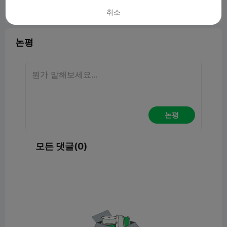
취소
보고서


3

논평
논평
모든 댓글(0)