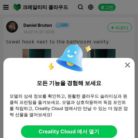

크레알리티 클라우드
로그인



Daniel Bruton
따르다
14:27 11-21-2025
towel hook next to the bathroom vanity

모든 기능을 경험해 보세요
모델의 상세 정보를 확인하고, 원활한 클라우드 슬라이싱과 원
클릭 프린팅을 즐겨보세요. 모델과 상호작용하여 독점 포인트
를 적립하고, Creality Cloud 앱에서만 만날 수 있는 더 많은 깜
짝 선물을 열어보세요!
Towel Hook
179.15KB
관련 3D 모델
Creality Cloud 에서 열기