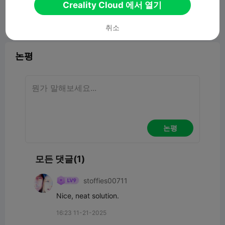
Creality Cloud 에서 열기
보고서


7
1
취소

논평
논평
모든 댓글(1)
stoffies00711
Nice, neat solution.
16:23 11-21-2025