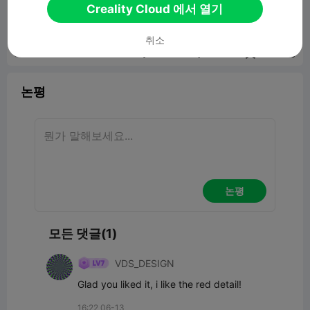
Creality Cloud 에서 열기
1.39MB
관련 3D 모델
취소
보고서


6
1

논평
논평
모든 댓글(1)
VDS_DESIGN
Glad you liked it, i like the red detail!
16:22 06-13