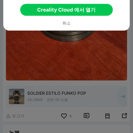
Creality Cloud 에서 열기
취소
SOLDIER ESTILO FUNKO POP
49.38MB
관련 3D 모델
보고서


4

논평